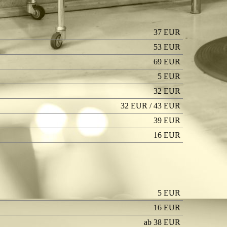
37 EUR
53 EUR
69 EUR
5 EUR
32 EUR
32
EUR / 43
EUR
39
EUR
16
EUR
5
EUR
16
EUR
ab 38
EUR